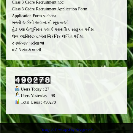
Class 3 Cadre Recruitment noc
Class 3 Cadre Recruitment Application Form
Application Form suchana
ભરતી અંગેની અગત્યની સૂચનાઓ
હેડ ક્લાર્ક/જુનિયર ક્લાર્ક પ્રાથમિક સંયુક્ત પરીક્ષા
લેબ આસિસ્ટન્ટ/ગેસ મિકેનિક લેખિત પરીક્ષા
સ્પર્ધાત્મક પરીક્ષાઓ
વર્ગ 3 સંવર્ગ ભરતી
Users Today : 27
Users Yesterday : 98
Total Users : 490278
Design & Developed by
Nextgensoft