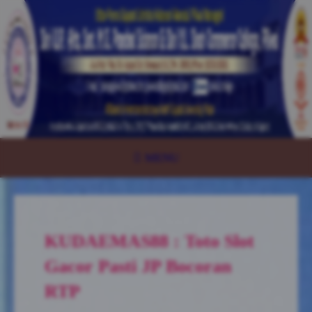
MENU
KUDAEMAS88 : Toto Slot
Gacor Pasti JP Bocoran
RTP