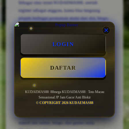
Sebagai situs resmi KUDAEMAS88, setelah
register sebagai anggota, kamu bisa langsung
jelajahi berbagai permainan mulai dari slot, bingo,
roulette, taruhan olahraga, hingga kasino live dan
permainan meja. Platform ini dilengkapi dengan
tips navigasi yang memudahkan beralih antar
LOGIN
kategori hanya dalam beberapa klik. Proses
deposit dan penarikan cepat memastikan
transaksimu berjalan lancar tanpa hambatan.
DAFTAR
Jangan lewatkan update permainan terbaru agar
selalu dapat pengalaman seru dengan poin tinggi
setiap harinya.
KUDAEMAS88: 88mega KUDAEMAS88 : Toto Macau
Sensasional JP Jam Gacor Anti Blokir
Di KUDAEMAS88, setelah Anda mendaftar
© COPYRIGHT 2026 KUDAEMAS88
sebagai anggota baru, dapat menggunakan tips
untuk menavigasi berbagai macam permainan
seperti slot online, bingo, dan games meja.