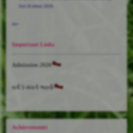
hari di tahun 2026.
ain>
Important Links
Admission 2026
વર્ગ 3 સંવર્ગ ભરતી
Achievements